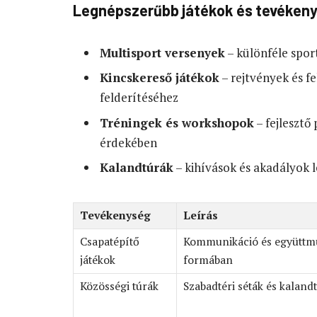
Legnépszerűbb játékok és tevéken
Multisport versenyek
– különféle spor
Kincskereső játékok
– rejtvények és f
felderítéséhez
Tréningek és workshopok
– fejlesztő
érdekében
Kalandtúrák
– kihívások és akadályok 
Tevékenység
Leírás
Csapatépítő
Kommunikáció és együttműk
játékok
formában
Közösségi túrák
Szabadtéri séták és kalan