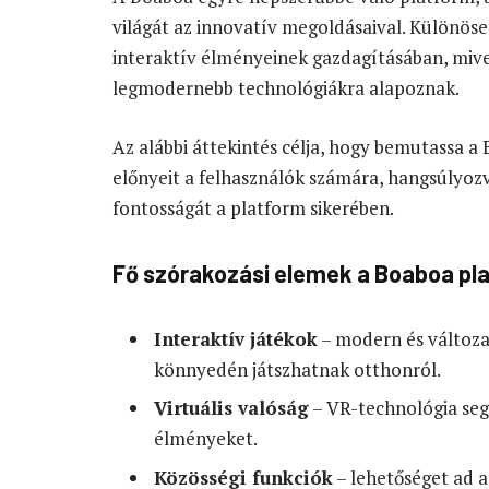
világát az innovatív megoldásaival. Különöse
interaktív élményeinek gazdagításában, mive
legmodernebb technológiákra alapoznak.
Az alábbi áttekintés célja, hogy bemutassa a
előnyeit a felhasználók számára, hangsúlyoz
fontosságát a platform sikerében.
Fő szórakozási elemek a Boaboa pl
Interaktív játékok
– modern és változa
könnyedén játszhatnak otthonról.
Virtuális valóság
– VR-technológia seg
élményeket.
Közösségi funkciók
– lehetőséget ad a