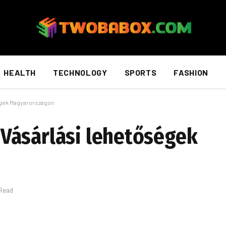
HEALTH
TECHNOLOGY
SPORTS
FASHION
égek Magyarországon
Vásárlási lehetőségek
 Read