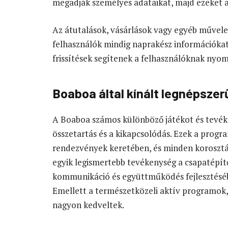
megadják személyes adataikat, majd ezeket az
Az átutalások, vásárlások vagy egyéb művelet
felhasználók mindig naprakész információkat
frissítések segítenek a felhasználóknak nyo
Boaboa által kínált legnépsze
A Boaboa számos különböző játékot és tevéke
összetartás és a kikapcsolódás. Ezek a prog
rendezvények keretében, és minden korosztál
egyik legismertebb tevékenység a csapatépít
kommunikáció és együttműködés fejlesztéséb
Emellett a természetközeli aktív programok,
nagyon kedveltek.