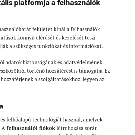
lis platformja a felhasználók
használóbarát felületet kínál a felhasználók
tatások könnyű elérését és kezelését teszi
lják a szükséges funkciókat és információkat.
lói adatok biztonságának és adatvédelmének
eszközökről történő hozzáférést is támogatja. Ez
 hozzáférjenek a szolgáltatásokhoz, legyen az
a
 és felhőalapú technológiát használ, amelyek
. A
felhasználói fiókok
létrehozása során