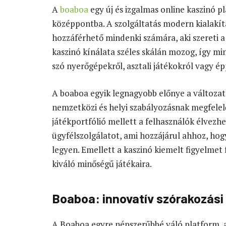
A
boaboa
egy új és izgalmas online kaszinó p
középpontba. A szolgáltatás modern kialakít
hozzáférhető mindenki számára, aki szereti a
kaszinó kínálata széles skálán mozog, így mi
szó nyerőgépekről, asztali játékokról vagy épp
A boaboa egyik legnagyobb előnye a változat
nemzetközi és helyi szabályozásnak megfelel
játékportfólió mellett a felhasználók élvezhet
ügyfélszolgálatot, ami hozzájárul ahhoz, hog
legyen. Emellett a kaszinó kiemelt figyelmet 
kiváló minőségű játékaira.
Boaboa: innovatív szórakozási
A Boaboa egyre népszerűbbé váló platform, a