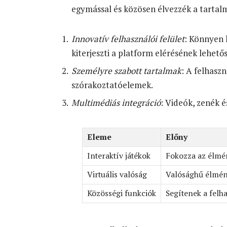
egymással és közösen élvezzék a tartal
Innovatív felhasználói felület
: Könnyen 
kiterjeszti a platform elérésének lehetős
Személyre szabott tartalmak
: A felhaszn
szórakoztatóelemek.
Multimédiás integráció
: Videók, zenék é
Eleme
Előny
Interaktív játékok
Fokozza az élmény
Virtuális valóság
Valósághű élmény
Közösségi funkciók
Segítenek a felh