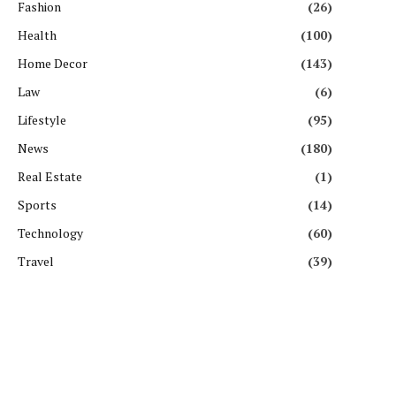
Fashion
(26)
Health
(100)
Home Decor
(143)
Law
(6)
Lifestyle
(95)
News
(180)
Real Estate
(1)
Sports
(14)
Technology
(60)
Travel
(39)