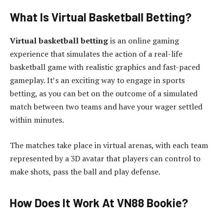
What Is Virtual Basketball Betting?
Virtual basketball betting
is an online gaming
experience that simulates the action of a real-life
basketball game with realistic graphics and fast-paced
gameplay. It’s an exciting way to engage in sports
betting, as you can bet on the outcome of a simulated
match between two teams and have your wager settled
within minutes.
The matches take place in virtual arenas, with each team
represented by a 3D avatar that players can control to
make shots, pass the ball and play defense.
How Does It Work At VN88 Bookie?