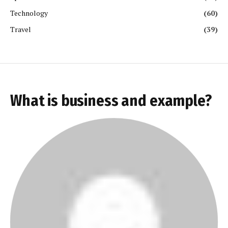
Technology
(60)
Travel
(39)
What is business and example?