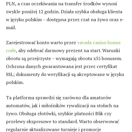
PLN, a czas oczekiwania na transfer środków wynosi
zwykle poniżej 12 godzin. Działa szybka obsługa klienta
w języku polskim – dostępna przez czat na żywo oraz e-
mail.
Zarejestrować konto warto przez
vavada casino bonus
code
, aby odebrać darmowy prezent na start. Warunki
obrotu są przejrzyste – wymagają obrotu x35 bonusem.
Ochrona danych gwarantowana jest przez certyfikat
SSL; dokumenty do weryfikacji są akceptowane w języku
polskim.
Ta platforma sprawdzi się zarówno dla amatorów
automatów, jak i miłośników rywalizacji na stołach na
żywo. Obsługa złotówki, szybkie płatności Blik czy
przelewy ekspresowe to standard. Warto obserwować
regularnie aktualizowane turnieje i promocje