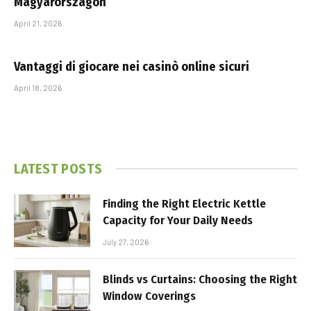
Magyarországon
April 21, 2026
Vantaggi di giocare nei casinò online sicuri
April 18, 2026
LATEST POSTS
Finding the Right Electric Kettle
Capacity for Your Daily Needs
July 27, 2026
Blinds vs Curtains: Choosing the Right
Window Coverings