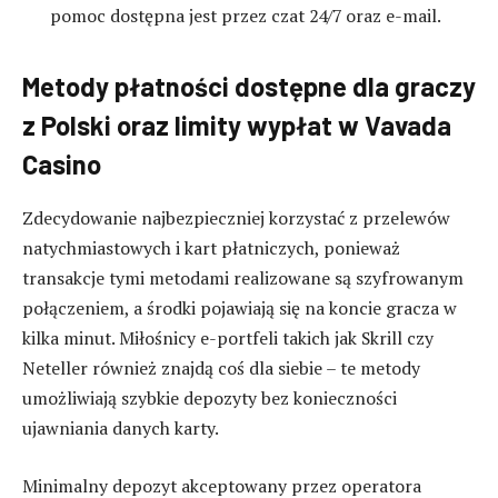
pomoc dostępna jest przez czat 24/7 oraz e-mail.
Metody płatności dostępne dla graczy
z Polski oraz limity wypłat w Vavada
Casino
Zdecydowanie najbezpieczniej korzystać z przelewów
natychmiastowych i kart płatniczych, ponieważ
transakcje tymi metodami realizowane są szyfrowanym
połączeniem, a środki pojawiają się na koncie gracza w
kilka minut. Miłośnicy e-portfeli takich jak Skrill czy
Neteller również znajdą coś dla siebie – te metody
umożliwiają szybkie depozyty bez konieczności
ujawniania danych karty.
Minimalny depozyt akceptowany przez operatora