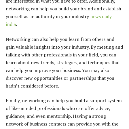
are interested in what you have to offer. Additionally,
networking can help you build your brand and establish
yourself as an authority in your industry
news daily
india
.
Networking can also help you learn from others and
gain valuable insights into your industry. By meeting and
talking with other professionals in your field, you can
learn about new trends, strategies, and techniques that
can help you improve your business. You may also
discover new opportunities or partnerships that you
hadn’t considered before.
Finally, networking can help you build a support system
of like-minded professionals who can offer advice,
guidance, and even mentorship. Having a strong
network of business contacts can provide you with the