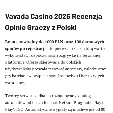
Vavada Casino 2026 Recenzja
Opinie Graczy z Polski
Bonus powitalny do 4000 PLN oraz 100 darmowych
spinów po rejestracji
– to pierwsza rzecz, którą warto
wykorzystać, rozpoczynając rozgrywkę na tej znanej
platformie. Oferta skierowana do polskich
użytkowników pozwala testować automaty, ruletkę oraz
gry karciane w bezpiecznym środowisku i bez ukrytych
warunków.
Twórcy serwisu zadbali o rozbudowany katalog
automatów od takich firm jak NetEnt, Pragmatic Play i
Play’n GO. Automatyczne wypłaty są możliwe już od 80