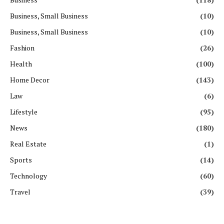
Business, Small Business
(10)
Business, Small Business
(10)
Fashion
(26)
Health
(100)
Home Decor
(143)
Law
(6)
Lifestyle
(95)
News
(180)
Real Estate
(1)
Sports
(14)
Technology
(60)
Travel
(39)