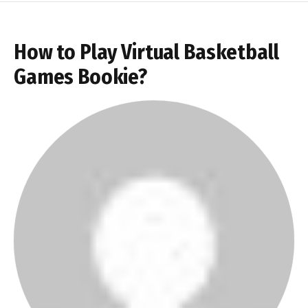
How to Play Virtual Basketball
Games Bookie?