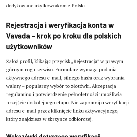
dedykowane użytkownikom z Polski.
Rejestracja i weryfikacja konta w
Vavada – krok po kroku dla polskich
użytkowników
Załóż profil, klikając przycisk „Rejestracja” w prawym
górnym rogu serwisu. Formularz wymaga podania
aktywnego adresu e-mail, silnego hasła oraz wybrania
waluty – popularny wybór to złotówki. Akceptacja
regulaminu i potwierdzenie pełnoletności umożliwia
przejście do kolejnego etapu. Nie zapomnij o weryfikacji
adresu e-mail przez kliknięcie linku aktywacyjnego,
który znajdziesz w skrzynce odbiorczej.
Wskazówki dotyczące weryfikacji